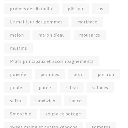
graines de citrouille
gâteau
jus
Le meilleur des pommes
marinade
melon
melon d'eau
moutarde
muffins
Plats principaux et accompagnements
poivrée
pommes
porc
potiron
poulet
purée
relish
salades
salsa
sandwich
sauce
Smoothie
soupe et potage
sweet mama et autres kabocha
tomates