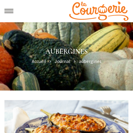
AUBERGINES
Accueil
Journal
aubergines