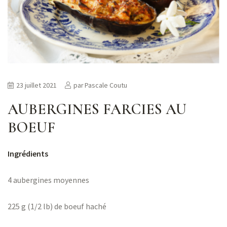
ns
er
23 juillet 2021
par
Pascale Coutu
AUBERGINES FARCIES AU
BOEUF
Ingrédients
4 aubergines moyennes
225 g (1/2 lb) de boeuf haché