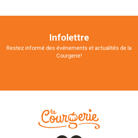
Infolettre
Restez informé des événements et actualités de la
Courgerie!