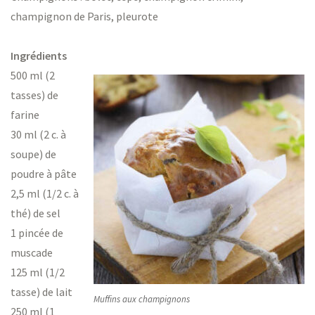
champignon de Paris, pleurote
Ingrédients
500 ml (2
tasses) de
farine
30 ml (2 c. à
soupe) de
poudre à pâte
2,5 ml (1/2 c. à
thé) de sel
1 pincée de
muscade
125 ml (1/2
tasse) de lait
Muffins aux champignons
250 ml (1