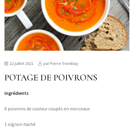
ns
er
22 juillet 2021
par
Pierre Tremblay
POTAGE DE POIVRONS
Ingrédients
6 poivrons de couleur coupés en morceaux
1 oignon haché