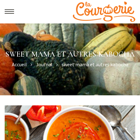
SWEET MAMA ET AUTRES KABOCHA
Accueil
Journal
sweet mama et autres kabocha