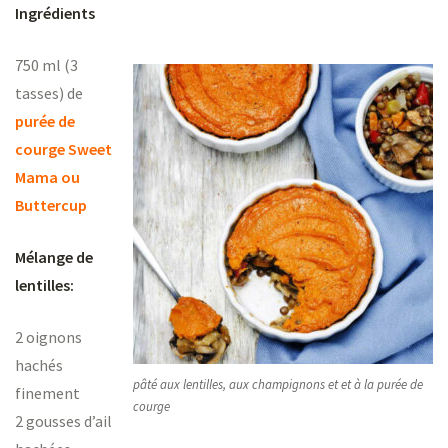
Ingrédients
750 ml (3
tasses) de
purée de
courge
S
weet
Mama ou
Buttercup
Mélange de
lentilles:
2 oignons
hachés
pâté aux lentilles, aux champignons et et à la purée de
finement
courge
2 gousses d’ail