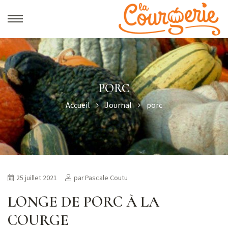
PORC
Accueil
Journal
porc
25 juillet 2021
par
Pascale Coutu
LONGE DE PORC À LA
COURGE