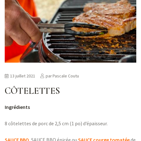
13 juillet 2021
par
Pascale Coutu
CÔTELETTES
Ingrédients
8 côtelettes de porc de 2,5 cm (1 po) d’épaisseur.
SAUCE BBQ
,
SAUCE BBQ épicée ou
SAUCE courge tomatée
de