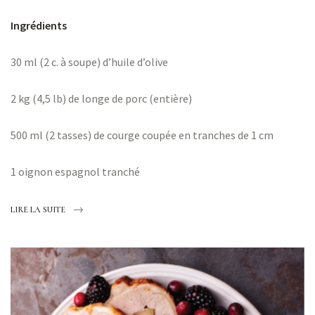
ns
Ingrédients
30 ml (2 c. à soupe) d’huile d’olive
2 kg (4,5 lb) de longe de porc (entière)
er
500 ml (2 tasses) de courge coupée en tranches de 1 cm
1 oignon espagnol tranché
LIRE LA SUITE