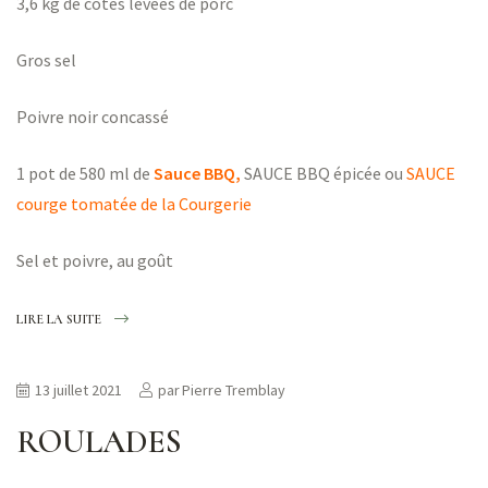
3,6 kg de côtes levées de porc
Gros sel
Poivre noir concassé
1 pot de 580 ml de
Sauce BBQ,
SAUCE BBQ épicée ou
SAUCE
courge tomatée de la Courgerie
Sel et poivre, au goût
LIRE LA SUITE
13 juillet 2021
par
Pierre Tremblay
ROULADES