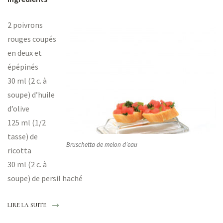
2 poivrons
rouges coupés
en deux et
épépinés
30 ml (2 c. à
soupe) d’huile
d’olive
125 ml (1/2
tasse) de
Bruschetta de melon d’eau
ricotta
30 ml (2 c. à
soupe) de persil haché
LIRE LA SUITE