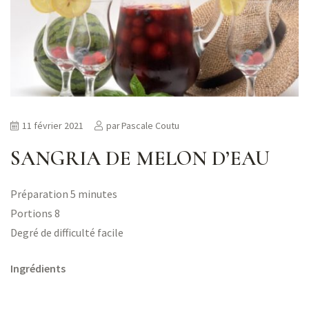
ns
er
11 février 2021
par
Pascale Coutu
SANGRIA DE MELON D’EAU
Préparation 5 minutes
Portions 8
Degré de difficulté facile
Ingrédients