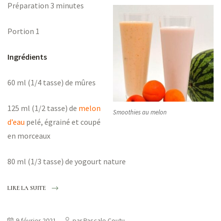
Préparation 3 minutes
Portion 1
Ingrédients
60 ml (1/4 tasse) de mûres
125 ml (1/2 tasse) de
melon
Smoothies au melon
d’eau
pelé, égrainé et coupé
en morceaux
80 ml (1/3 tasse) de yogourt nature
LIRE LA SUITE
9 février 2021
par
Pascale Coutu