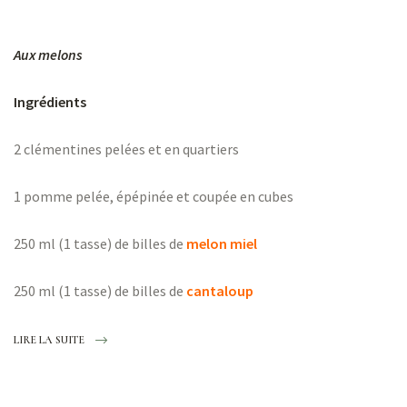
ns
Aux melons
Ingrédients
2 clémentines pelées et en quartiers
er
1 pomme pelée, épépinée et coupée en cubes
250 ml (1 tasse) de billes de
melon miel
250 ml (1 tasse) de billes de
cantaloup
LIRE LA SUITE