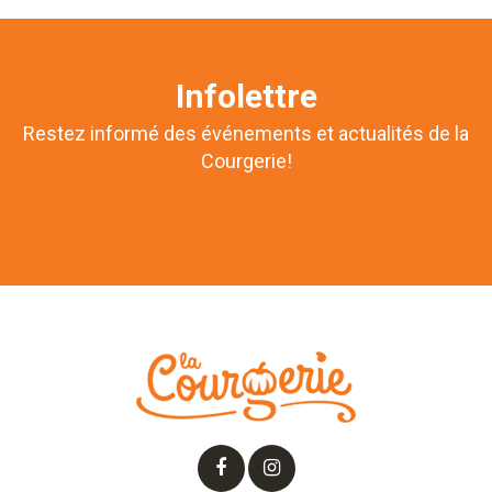
Infolettre
Restez informé des événements et actualités de la
Courgerie!