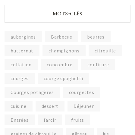
MOTS-CLÉS
aubergines
Barbecue
beurres
butternut
champignons
citrouille
collation
concombre
confiture
courges
courge spaghetti
Courges potagères
courgettes
cuisine
dessert
Déjeuner
Entrées
farcir
fruits
graines de citrouille
gâteau
jus