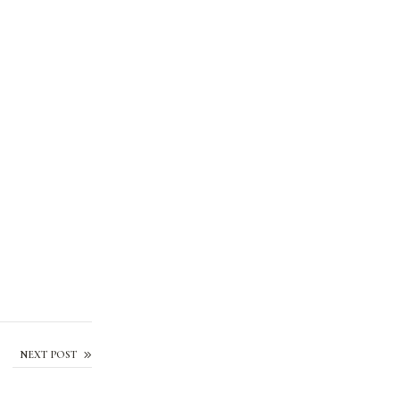
Mini pizzas
NEXT POST