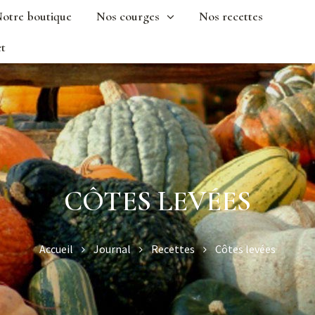
otre boutique
Nos courges
Nos recettes
t
CÔTES LEVÉES
Accueil
Journal
Recettes
Côtes levées