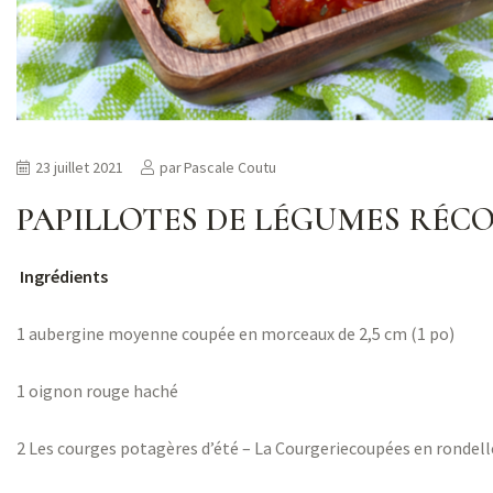
23 juillet 2021
par
Pascale Coutu
PAPILLOTES DE LÉGUMES RÉ
Ingrédients
1 aubergine moyenne coupée en morceaux de 2,5 cm (1 po)
1 oignon rouge haché
2
Les courges potagères d’été – La Courgerie
coupées en rondell