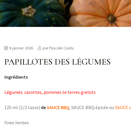
ns
8 janvier 2026
par
Pascale Coutu
er
PAPILLOTES DES LÉGUMES
Ingrédients
Légumes: carottes, pommes te terres grelots
125 ml (1/2 tasse)
de
SAUCE BBQ
, SAUCE BBQ épicée ou
SAUCE c
fines herbes