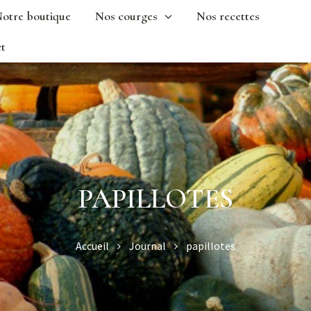
otre boutique
Nos courges
Nos recettes
t
PAPILLOTES
Accueil
Journal
papillotes