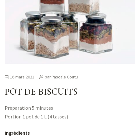
ns
er
16 mars 2021
par
Pascale Coutu
POT DE BISCUITS
Préparation 5 minutes
Portion 1 pot de 1 L (4 tasses)
Ingrédients