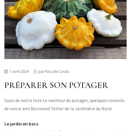
ns
er
7 avril 2024
par
Pascale Coutu
PRÉPARER SON POTAGER
Issus de notre livre Le meilleur du potager, quelques conseils
de notre ami Normand Tellier de la Jardinière du Nord
Le jardin en bacs