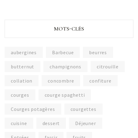
MOTS-CLÉS
aubergines
Barbecue
beurres
butternut
champignons
citrouille
collation
concombre
confiture
courges
courge spaghetti
Courges potagères
courgettes
cuisine
dessert
Déjeuner
Entrées
farcir
fruits