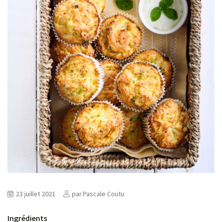
ns
er
23 juillet 2021
par
Pascale Coutu
Ingrédients