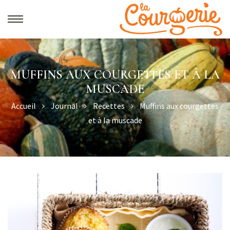
MUFFINS AUX COURGETTES ET À LA
MUSCADE
Accueil
Journal
Recettes
Muffins aux courgettes
et à la muscade