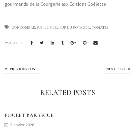
gourmands de la Courgerie aux Éditions Goélette
CONCOMBRE
JUS
LE MEILLEUR DU POTAGER
TOMATES
PARTAGER:
Le Popeye à la menthe
PREVIOUS POST
NEXT POST
RELATED POSTS
POULET BARBECUE
8 janvier 2026