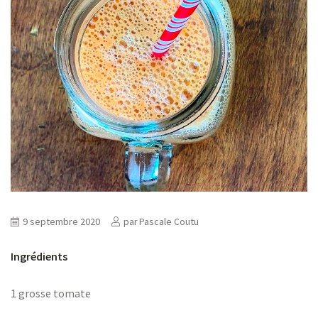
ns
er
9 septembre 2020
par
Pascale Coutu
Ingrédients
1 grosse tomate