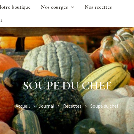
otre boutique
Nos courges
Nos recettes
t
SOUPE DU CHEF
Accueil
Journal
Recettes
Soupe du chef