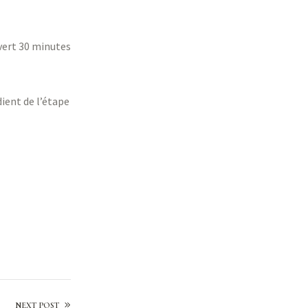
uvert 30 minutes
ient de l’étape
Soupe gratinée
NEXT POST