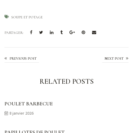
SOUPE ET POTAGE
PARTAGER:
Potage de courge à saveur de pain d’épices
PREVIOUS POST
NEXT POST
RELATED POSTS
POULET BARBECUE
8 janvier 2026
PAPILLOTES DE POULET