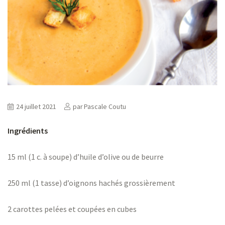
ns
er
24 juillet 2021
par
Pascale Coutu
Ingrédients
15 ml (1 c. à soupe) d’huile d’olive ou de beurre
250 ml (1 tasse) d’oignons hachés grossièrement
2 carottes pelées et coupées en cubes