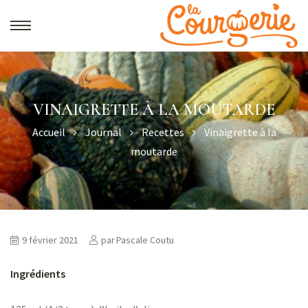
VINAIGRETTE À LA MOUTARDE
Accueil
Journal
Recettes
Vinaigrette à la
moutarde
9 février 2021
par
Pascale Coutu
Ingrédients