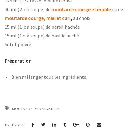
125 ml (1/2 tasse) d’huile d’olive
ns
30 ml (2 .c à soupe) de
moutarde courge et érable
ou de
moutarde courge, miel et cari
,
au choix
15 ml (1 .c à soupe) de persil hachée
15 ml (1 c. à soupe) de basilic haché
Sel et poivre
er
Préparation
Bien mélanger tous les ingrédients.
MOUTARDE
VINAIGRETTE
PARTAGER: