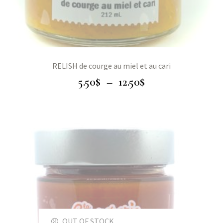
RELISH de courge au miel et au cari
5.50
$
–
12.50
$
OUT OF STOCK