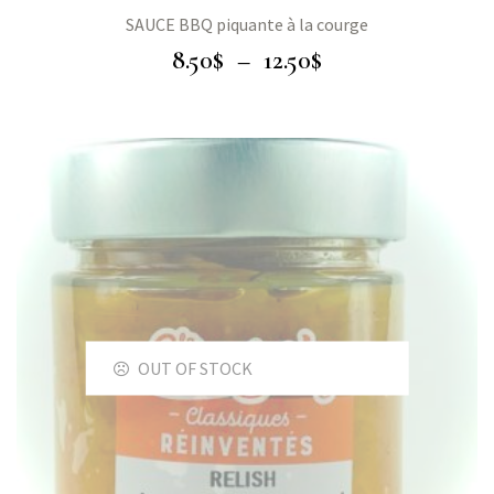
SAUCE BBQ piquante à la courge
8.50
$
–
12.50
$
OUT OF STOCK