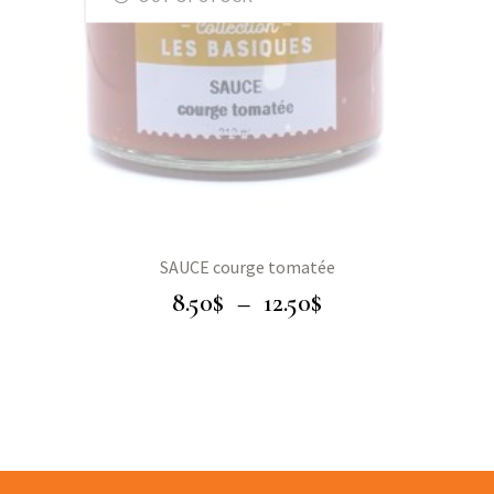
SAUCE courge tomatée
8.50
$
–
12.50
$