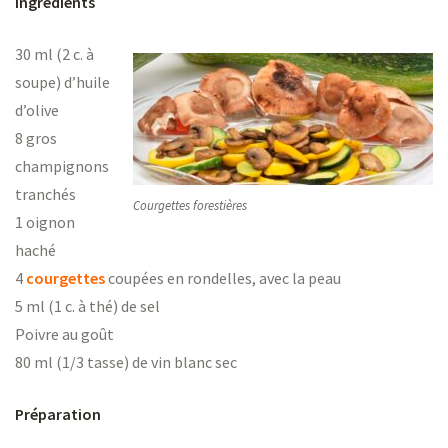
Ingrédients
ns
30 ml (2 c. à
soupe) d’huile
d’olive
8 gros
er
champignons
tranchés
Courgettes forestières
1 oignon
haché
4
courgettes
coupées en rondelles, avec la peau
5 ml (1 c. à thé) de sel
Poivre au goût
80 ml (1/3 tasse) de vin blanc sec
Préparation