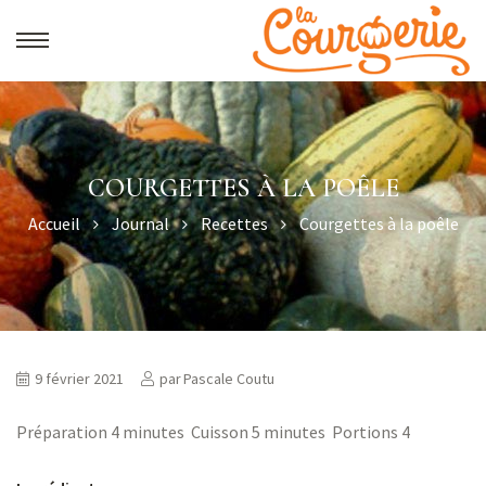
COURGETTES À LA POÊLE
Accueil
Journal
Recettes
Courgettes à la poêle
9 février 2021
par
Pascale Coutu
Préparation 4 minutes Cuisson 5 minutes Portions 4