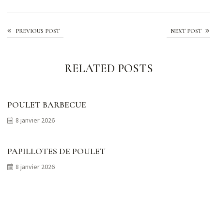
Courgettes à la poêle
PREVIOUS POST
NEXT POST
RELATED POSTS
POULET BARBECUE
8 janvier 2026
PAPILLOTES DE POULET
8 janvier 2026