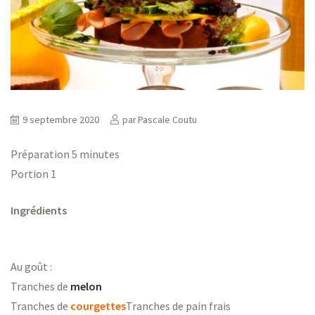
ns
er
9 septembre 2020
par
Pascale Coutu
Préparation 5 minutes
Portion 1
Ingrédients
Au goût :
Tranches de
melon
Tranches de
courgettes
Tranches de pain frais