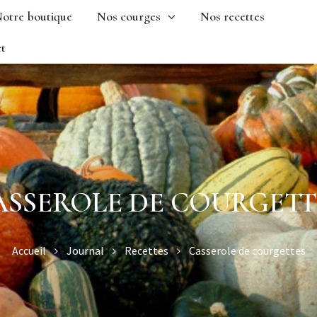
otre boutique
Nos courges
Nos recettes
t
ASSEROLE DE COURGETT
Accueil
Journal
Recettes
Casserole de courgettes