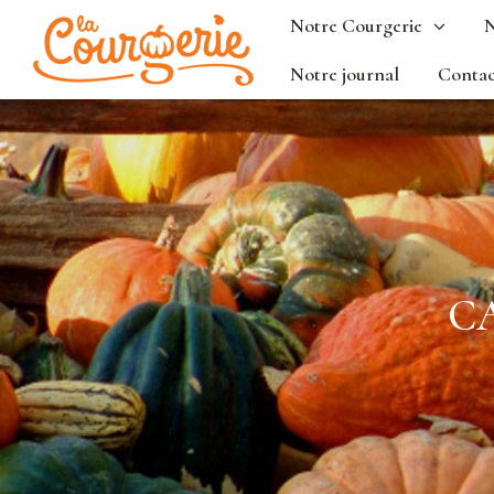
Notre Courgerie
N
Notre journal
Contac
C