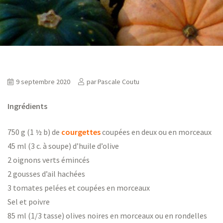
ns
9 septembre 2020
par
Pascale Coutu
er
Ingrédients
750 g (1 ½ b) de
courgettes
coupées en deux ou en morceaux
45 ml (3 c. à soupe) d’huile d’olive
2 oignons verts émincés
2 gousses d’ail hachées
3 tomates pelées et coupées en morceaux
Sel et poivre
85 ml (1/3 tasse) olives noires en morceaux ou en rondelles