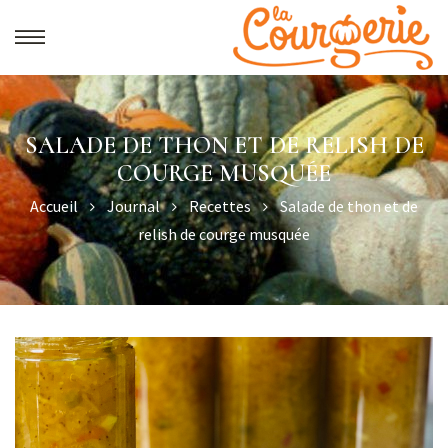
SALADE DE THON ET DE RELISH DE
COURGE MUSQUÉE
Accueil
Journal
Recettes
Salade de thon et de
relish de courge musquée