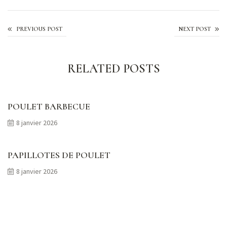
Salade oeufs et relish de courgettes
PREVIOUS POST
NEXT POST
RELATED POSTS
POULET BARBECUE
8 janvier 2026
PAPILLOTES DE POULET
8 janvier 2026