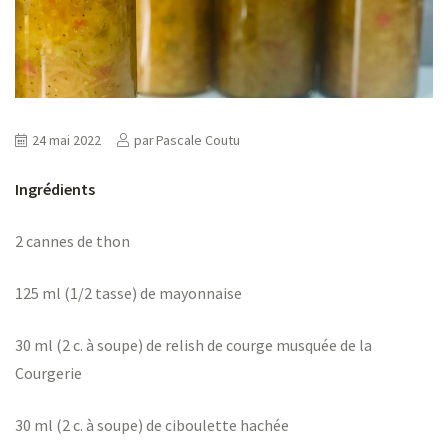
ns
24 mai 2022
par
Pascale Coutu
er
Ingrédients
2 cannes de thon
125 ml (1/2 tasse) de mayonnaise
30 ml (2 c. à soupe) de
relish de courge musquée
de la
Courgerie
30 ml (2 c. à soupe) de ciboulette hachée