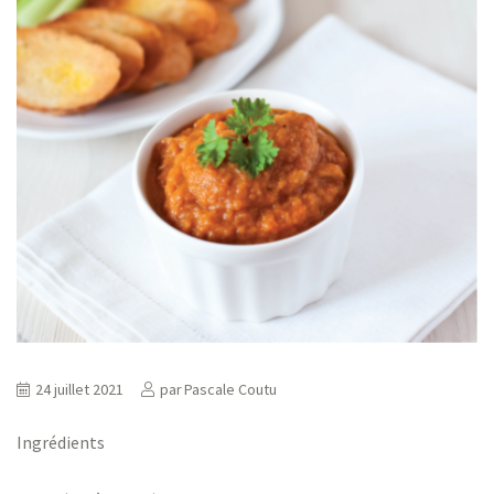
ns
er
24 juillet 2021
par
Pascale Coutu
Ingrédients