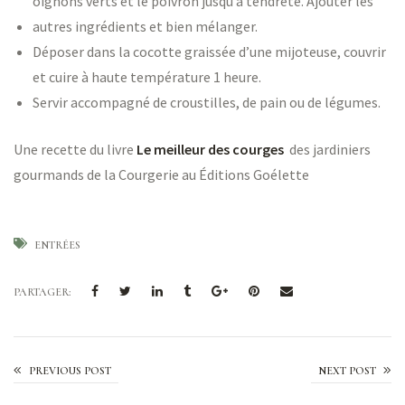
oignons verts et le poivron jusqu’à tendreté. Ajouter les
autres ingrédients et bien mélanger.
Déposer dans la cocotte graissée d’une mijoteuse, couvrir
et cuire à haute température 1 heure.
Servir accompagné de croustilles, de pain ou de légumes.
Une recette du livre
Le meilleur des courges
des jardiniers
gourmands de la Courgerie au Éditions Goélette
ENTRÉES
PARTAGER:
Crème de courge parfumée à l’orange
PREVIOUS POST
NEXT POST