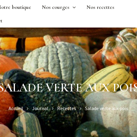
otre boutique
Nos courges
Nos recettes
t
SALADE VERTE AUX POI
Accueil
Journal
Recettes
Salade verte aux pois