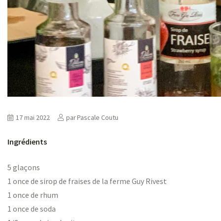
17 mai 2022
par
Pascale Coutu
Ingrédients
5 glaçons
1 once de sirop de fraises de la ferme Guy Rivest
1 once de rhum
1 once de soda