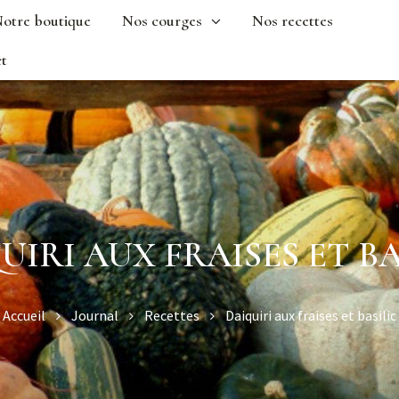
otre boutique
Nos courges
Nos recettes
t
UIRI AUX FRAISES ET BA
Accueil
Journal
Recettes
Daiquiri aux fraises et basilic