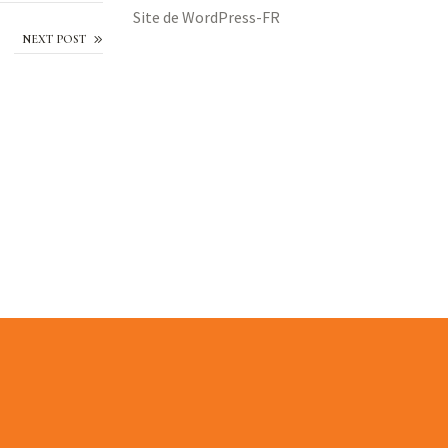
Site de WordPress-FR
urs forestières
NEXT POST