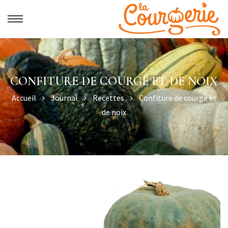
CONFITURE DE COURGE ET DE NOIX
Accueil
Journal
Recettes
Confiture de courge et
de noix