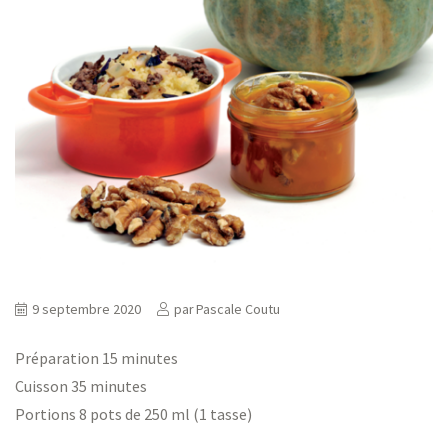
ns
er
9 septembre 2020
par
Pascale Coutu
Préparation 15 minutes
Cuisson 35 minutes
Portions 8 pots de 250 ml (1 tasse)