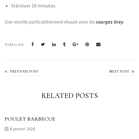
Stériliser 10 minutes.
Une recette particulièrement réussie avec les
courges Grey
PARTAGER:
Confiture de courge et de fruits secs
PREVIOUS POST
NEXT POST
RELATED POSTS
POULET BARBECUE
8 janvier 2026