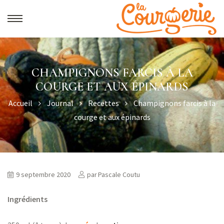
CHAMPIGNONS FARCIS À LA
COURGE ET AUX ÉPINARDS
Accueil
Journal
Recettes
Champignons farcis à la
courge et aux épinards
9 septembre 2020
par
Pascale Coutu
Ingrédients