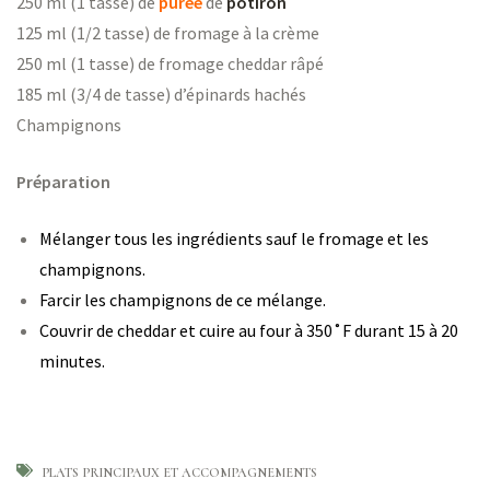
250 ml (1 tasse) de
purée
de
potiron
ns
125 ml (1/2 tasse) de fromage à la crème
250 ml (1 tasse) de fromage cheddar râpé
185 ml (3/4 de tasse) d’épinards hachés
Champignons
er
Préparation
Mélanger tous les ingrédients sauf le fromage et les
champignons.
Farcir les champignons de ce mélange.
Couvrir de cheddar et cuire au four à 350˚F durant 15 à 20
minutes.
PLATS PRINCIPAUX ET ACCOMPAGNEMENTS