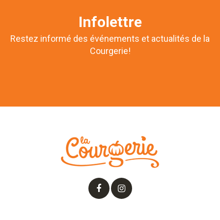
Infolettre
Restez informé des événements et actualités de la
Courgerie!