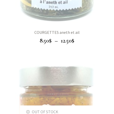
COURGETTES aneth et ail
8.50
$
–
12.50
$
OUT OF STOCK