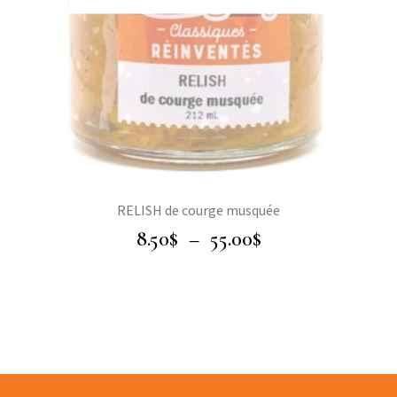
RELISH de courge musquée
8.50
$
–
55.00
$