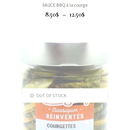
SAUCE BBQ à la courge
8.50
$
–
12.50
$
OUT OF STOCK