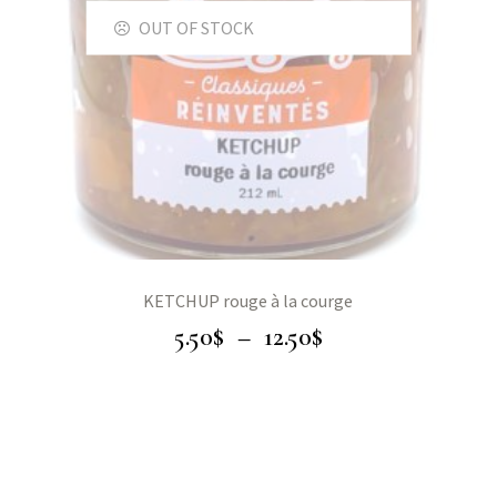
OUT OF STOCK
KETCHUP rouge à la courge
5.50
$
–
12.50
$