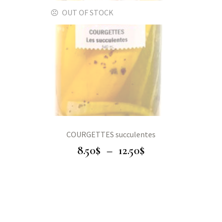
OUT OF STOCK
COURGETTES succulentes
8.50
$
–
12.50
$