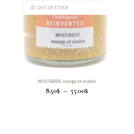
OUT OF STOCK
MOUTARDE courge et érable
8.50
$
–
55.00
$