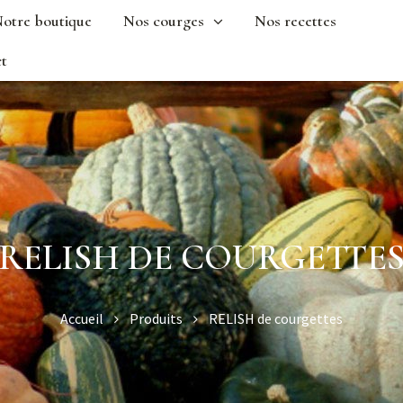
otre boutique
Nos courges
Nos recettes
t
RELISH DE COURGETTE
Accueil
Produits
RELISH de courgettes