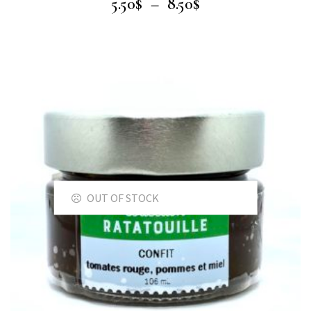
5.50
$
–
8.50
$
OUT OF STOCK