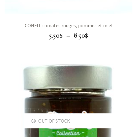
CONFIT tomates rouges, pommes et miel
5.50
$
–
8.50
$
OUT OF STOCK